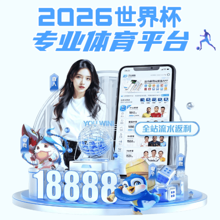
注册入口
pp电子网站
APP与网页版入口
｜畅享全球体育赛事与数据服
务
欢迎访问
pp电子网站
，提供全面覆盖足球、篮
球、电竞等项目的赛事资讯与数据内容， 支持
APP下载
与
网页使用
，每日同步更新千场比
赛，聚焦热门体育内容， 助您轻松获取赛事动
态，掌握比赛节奏。