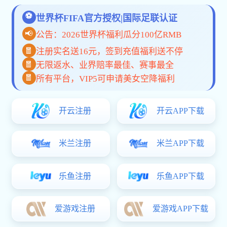
手机App
网页版
关于pp电子网站
pp电子网站是专注于体育赛事直播与互动体验的创新平台，致力
于为全球用户带来高速、安全与多样化的观赛服务体验，覆盖多
语种、多终端、多场景。